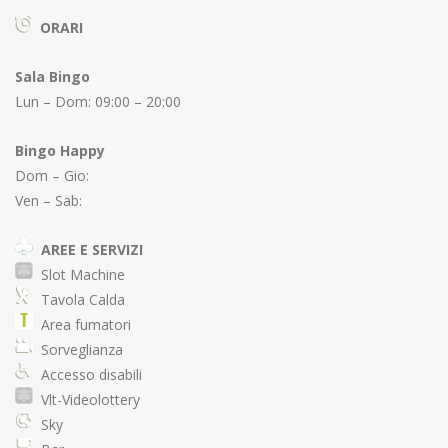
ORARI
Sala Bingo
Lun – Dom: 09:00 – 20:00
Bingo Happy
Dom – Gio:
Ven – Sab:
AREE E SERVIZI
Slot Machine
Tavola Calda
Area fumatori
Sorveglianza
Accesso disabili
Vlt-Videolottery
Sky