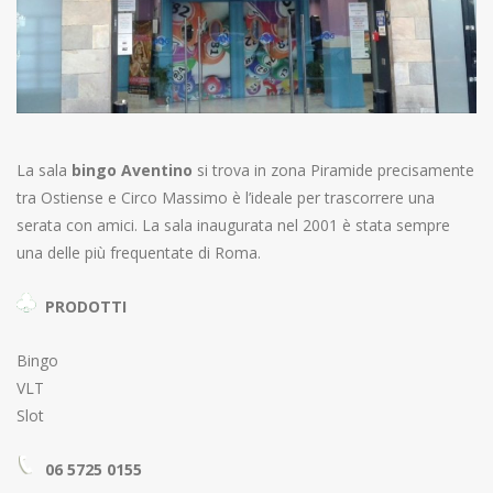
La sala
bingo Aventino
si trova in zona Piramide precisamente
tra Ostiense e Circo Massimo è l’ideale per trascorrere una
serata con amici. La sala inaugurata nel 2001 è stata sempre
una delle più frequentate di Roma.
PRODOTTI
Bingo
VLT
Slot
06 5725 0155