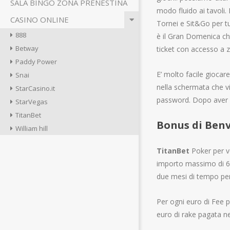
SALA BINGO ZONA PRENESTINA
modo fluido ai tavoli.
CASINO ONLINE
Tornei e Sit&Go per tu
888
è il Gran Domenica che
Betway
ticket con accesso a 
Paddy Power
E’ molto facile giocar
Snai
nella schermata che vi
StarCasino.it
password. Dopo aver c
StarVegas
TitanBet
Bonus di Ben
William hill
TitanBet
Poker per vo
importo massimo di 60
due mesi di tempo per
Per ogni euro di Fee p
euro di rake pagata ne