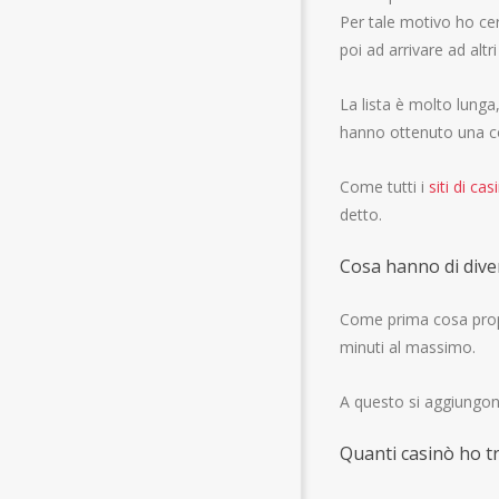
Per tale motivo ho cer
poi ad arrivare ad alt
La lista è molto lung
hanno ottenuto una con
Come tutti i
siti di cas
detto.
Cosa hanno di divers
Come prima cosa propon
minuti al massimo.
A questo si aggiungo
Quanti casinò ho t