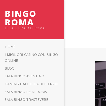
Salta
al
BINGO
contenuto
ROMA
LE SALE BINGO DI ROMA
Menu
HOME
primario
I MIGLIORI CASINO CON BINGO
di
ONLINE
navigzione
BLOG
SALA BINGO AVENTINO
GAMING HALL COLA DI RIENZO
SALA BINGO RE DI ROMA
SALA BINGO TRASTEVERE