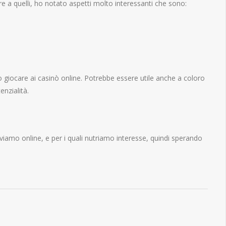
e a quelli, ho notato aspetti molto interessanti che sono:
giocare ai casinò online. Potrebbe essere utile anche a coloro
nzialità.
roviamo online, e per i quali nutriamo interesse, quindi sperando