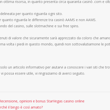
n ottima risorsa, in quanto presenta circa quaranta casinò .com e oltr
delineata per quanto riguarda ogni sito.
r quanto riguarda le differenze tra casinò AAMS e non AAMS.
ndo del casino, sulle slotmachine e sui free spins.
tenuti di valore che sicuramente sarà apprezzato da coloro che amano 
ma volta i piedi in questo mondo, quindi non sottovalutiamone le pote
 solo un articolo informativo per aiutarvi a conoscere i vari siti che t
i possa essere utile, vi ringraziamo di averci seguito.
Recensione, opinioni e bonus StarVegas casino online
rché il bingo è così amato?