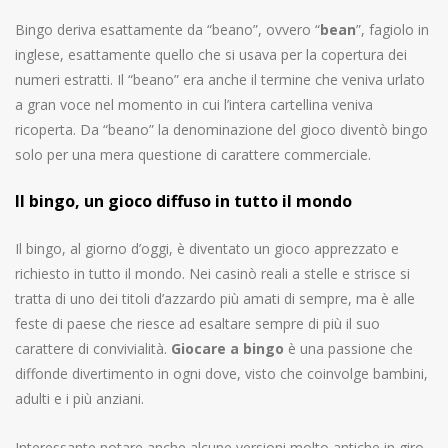
Bingo deriva esattamente da “beano”, ovvero “
bean
”, fagiolo in
inglese, esattamente quello che si usava per la copertura dei
numeri estratti. Il “beano” era anche il termine che veniva urlato
a gran voce nel momento in cui l’intera cartellina veniva
ricoperta. Da “beano” la denominazione del gioco diventò bingo
solo per una mera questione di carattere commerciale.
Il bingo, un gioco diffuso in tutto il mondo
Il bingo, al giorno d’oggi, è diventato un gioco apprezzato e
richiesto in tutto il mondo. Nei casinò reali a stelle e strisce si
tratta di uno dei titoli d’azzardo più amati di sempre, ma è alle
feste di paese che riesce ad esaltare sempre di più il suo
carattere di convivialità.
Giocare a bingo
è una passione che
diffonde divertimento in ogni dove, visto che coinvolge bambini,
adulti e i più anziani.
Interessante notare anche alcune versioni molto antiche in giro