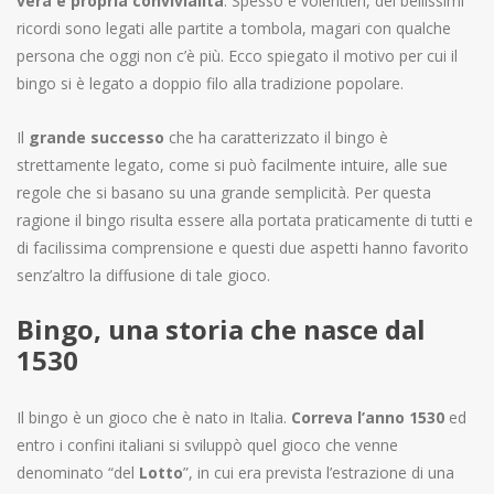
vera e propria convivialità
. Spesso e volentieri, dei bellissimi
ricordi sono legati alle partite a tombola, magari con qualche
persona che oggi non c’è più. Ecco spiegato il motivo per cui il
bingo si è legato a doppio filo alla tradizione popolare.
Il
grande successo
che ha caratterizzato il bingo è
strettamente legato, come si può facilmente intuire, alle sue
regole che si basano su una grande semplicità. Per questa
ragione il bingo risulta essere alla portata praticamente di tutti e
di facilissima comprensione e questi due aspetti hanno favorito
senz’altro la diffusione di tale gioco.
Bingo, una storia che nasce dal
1530
Il bingo è un gioco che è nato in Italia.
Correva l’anno 1530
ed
entro i confini italiani si sviluppò quel gioco che venne
denominato “del
Lotto
”, in cui era prevista l’estrazione di una