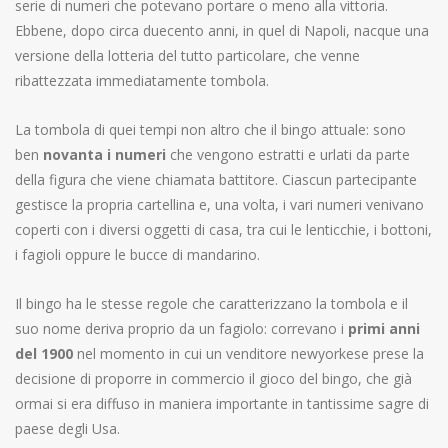
serie di numeri che potevano portare o meno alla vittoria.
Ebbene, dopo circa duecento anni, in quel di Napoli, nacque una
versione della lotteria del tutto particolare, che venne
ribattezzata immediatamente tombola.
La tombola di quei tempi non altro che il bingo attuale: sono
ben
novanta i numeri
che vengono estratti e urlati da parte
della figura che viene chiamata battitore. Ciascun partecipante
gestisce la propria cartellina e, una volta, i vari numeri venivano
coperti con i diversi oggetti di casa, tra cui le lenticchie, i bottoni,
i fagioli oppure le bucce di mandarino.
Il bingo ha le stesse regole che caratterizzano la tombola e il
suo nome deriva proprio da un fagiolo: correvano i
primi anni
del 1900
nel momento in cui un venditore newyorkese prese la
decisione di proporre in commercio il gioco del bingo, che già
ormai si era diffuso in maniera importante in tantissime sagre di
paese degli Usa.