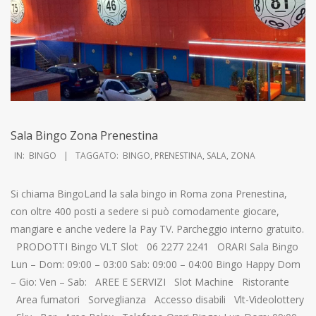
Sala Bingo Zona Prenestina
2018-
IN:
BINGO
TAGGATO:
BINGO
,
PRENESTINA
,
SALA
,
ZONA
02-
15
Si chiama BingoLand la sala bingo in Roma zona Prenestina,
con oltre 400 posti a sedere si può comodamente giocare,
mangiare e anche vedere la Pay TV. Parcheggio interno gratuito.
PRODOTTI Bingo VLT Slot 06 2277 2241 ORARI Sala Bingo
Lun – Dom: 09:00 – 03:00 Sab: 09:00 – 04:00 Bingo Happy Dom
– Gio: Ven – Sab: AREE E SERVIZI Slot Machine Ristorante
Area fumatori Sorveglianza Accesso disabili Vlt-Videolottery