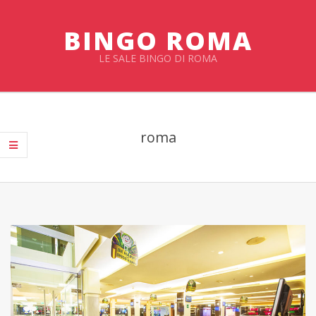
Salta
al
BINGO ROMA
contenuto
LE SALE BINGO DI ROMA
Menu
primario
roma
di
navigzione