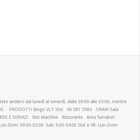
te andarci dal lunedì al venerdì, dalle 09:00 alle 03:00, mentre
lle 03:00 . PRODOTTI Bingo VLT Slot 06 581 5583 ORARI Sala
 AREE E SERVIZI Slot Machine Ristorante Area fumatori
un-Dom: 09:00-03:00 Sab: 9:00-04:00 Slot e Vlt: Lun-Dom: