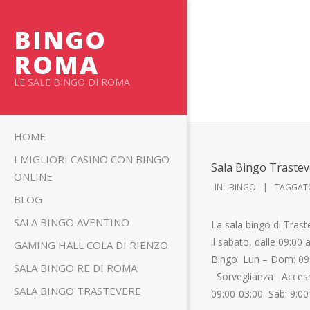
Salta
al
BINGO
contenuto
ROMA
LE SALE BINGO DI ROMA
Menu
HOME
primario
I MIGLIORI CASINO CON BINGO
Sala Bingo Traste
di
ONLINE
2018-
navigzione
IN:
BINGO
TAGGAT
BLOG
02-
14
SALA BINGO AVENTINO
La sala bingo di Trast
il sabato, dalle 09:0
GAMING HALL COLA DI RIENZO
Bingo Lun – Dom: 09:
SALA BINGO RE DI ROMA
Sorveglianza Accesso
SALA BINGO TRASTEVERE
09:00-03:00 Sab: 9:00