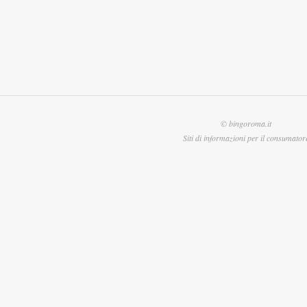
© bingoroma.it
Siti di informazioni per il consumator